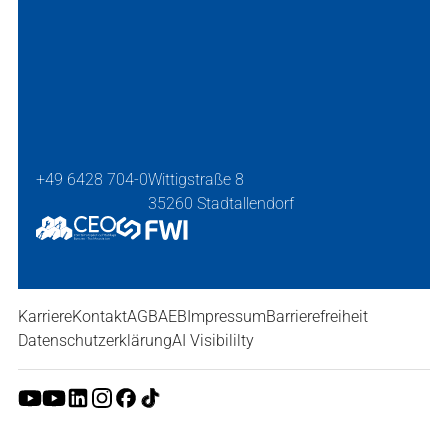
+49 6428 704-0
Wittigstraße 8
35260 Stadtallendorf
Karriere
Kontakt
AGB
AEB
Impressum
Barrierefreiheit
Datenschutzerklärung
AI Visibililty