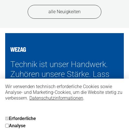
alle Neuigkeiten
Technik ist unser Handwerk.
Zuhören unsere Stärke. Lass
uns sprechen. Wir finden die
Wir verwenden technisch erforderliche Cookies sowie
passende Lösung.
Analyse- und Marketing-Cookies, um die Website stetig zu
verbessern.
Datenschutzinformationen
.
Erforderliche
Analyse